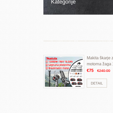
Kategorije
Makita škarje
motorna žaga
€75
€240.00
DETAIL