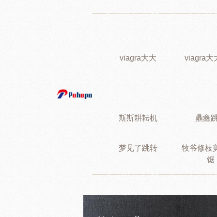
viagra大大
viagra
斯斯耕耘机
鼎鑫
梦见了跳转
牧爷修枝
锯