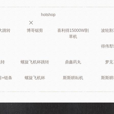
hotshop
大大跳转
博哥锯剪
喜利得15000W割
波轮割
草机
得伟犁
跳转
螺旋飞机杯跳转
鼎鑫药丸
梦见
剪+链条
螺旋飞机杯
斯斯耕耘机
斯斯耕