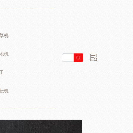
草机
地机
了
耘机